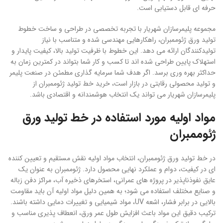
حرفه ای قابل دستیابی است.
مجموعه پلیمرسازان شهریار با تجربه تخصصی در طراحی و ساخت خطوط
تولید ورق ژئوممبران، راهکارهایی مهندسی شده و متناسب با نیاز
تولیدکنندگان ارائه می دهد. این خطوط با ظرفیت تولید بالا، کیفیت پایدار و
استهلاک پایین طراحی شده اند تا کسب و کار شما بتواند در کمترین زمان به
حداکثر بهره وری برسد. اگر هدف شما سرمایه گذاری مطمئن در صنعت پلیمر
و تولید محصولی رقابتی در بازار است، خرید خط تولید ژئوممبران از
پلیمرسازان شهریار می تواند یک انتخاب هوشمندانه و اقتصادی باشد.
مواد اولیه مورد استفاده در خط تولید ورق
ژئوممبران
در خط تولید ورق ژئوممبران، انتخاب مواد اولیه نقش مستقیم و تعیین کننده
ای در کیفیت، دوام و عملکرد نهایی محصول دارد. ژئوممبران به عنوان یک
عایق نفوذناپذیر در پروژه های عمرانی، استخرهای ذخیره آب، مراکز دفن زباله
و صنایع مختلف استفاده می شود؛ به همین دلیل مواد اولیه آن باید مقاومت
بالایی در برابر فشار، اشعه UV، مواد شیمیایی و تغییرات دمایی داشته باشند.
ترکیب دقیق این مواد باعث افزایش طول عمر ورق، انعطاف پذیری مناسب و