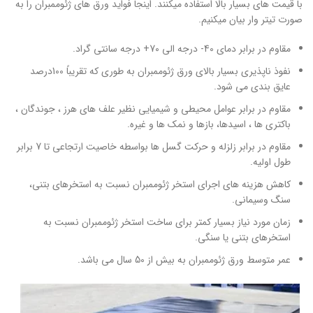
با قیمت های بسیار بالا استفاده میکنند. اینجا فواید ورق های ژئوممبران را به
صورت تیتر وار بیان میکنیم.
مقاوم در برابر دمای 40- درجه الی 70+ درجه سانتی گراد.
نفوذ ناپذیری بسیار بالای ورق ژئوممبران به طوری که تقریباً 100درصد
عایق بندی می شود.
مقاوم در برابر عوامل محیطی و شیمیایی نظیر علف های هرز ، جوندگان ،
باکتری ها ، اسیدها، بازها و نمک ها و غیره.
مقاوم در برابر زلزله و حرکت گسل ها بواسطه خاصیت ارتجاعی تا 7 برابر
طول اولیه.
کاهش هزینه های اجرای استخر ژئوممبران نسبت به استخرهای بتنی،
سنگ وسیمانی.
زمان مورد نیاز بسیار کمتر برای ساخت استخر ژئوممبران نسبت به
استخرهای بتنی یا سنگی.
عمر متوسط ورق ژئوممبران به بیش از 50 سال می باشد.