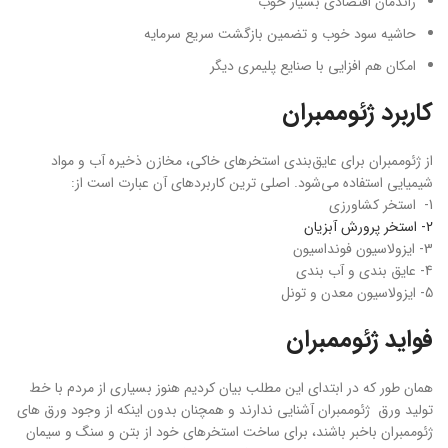
راندمان اقتصادی بسیار خوب
حاشیه سود خوب و تضمین بازگشت سریع سرمایه
امکان هم افزایی با صنایع پلیمری دیگر
کاربرد ژئوممبران
از ژئوممبران برای عایق‌بندی استخرهای خاکی، مخازن ذخیره آب و مواد
شیمیایی استفاده می‌شود. اصلی ترین کاربردهای آن عبارت است از:
1- استخر کشاورزی
2- استخر پرورش آبزیان
3- ایزولاسیون فونداسیون
4- عایق بندی و آب بندی
5- ایزولاسیون معدن و تونل
فواید ژئوممبران
همان طور که در ابتدای این مطلب بیان کردیم هنوز بسیاری از مردم با خط
تولید ورق ژئوممبران آشنایی ندارند و همچنان بدون اینکه از وجود ورق های
ژئوممبران باخبر باشند، برای ساخت استخرهای خود از بتن و سنگ و سیمان