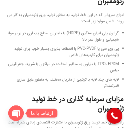
ژئوممبران
انواع متریالی که در این خط تولید به منظور تولید ورق ژئوممبران به کار می
روند، شامل موارد زیر است:
گرانول پلی اتیلن سنگین (HDPE) با بالاترین سطح پایداری در برابر مواد
شیمیایی و طول عمر بالا
پی وی سی یا PVC-PVDF با انعطاف پذیری بسیار خوب برای تولید
ژئوممبران برای کاربردهای خاص
TPO، EPDM یا نایلون به منظور استفاده در مراکزی با شرایط جغرافیایی
خاص
لایه های چند لایه با ترکیبی از متریال مختلف به منظور عایق سازی
قدرتمندتر
مزایای سرمایه گذاری در خط تولید
ژئوممبران
ارتباط با ما
راه اندازی خط تولید ورق ژئوممبران با امتیازات اقتصادی زیادی همراه است
Open