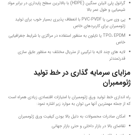
گرانول پلی اتیلن سنگین (HDPE) با بالاترین سطح پایداری در برابر مواد
شیمیایی و طول عمر بالا
پی وی سی یا PVC-PVDF با انعطاف پذیری بسیار خوب برای تولید
ژئوممبران برای کاربردهای خاص
TPO، EPDM یا نایلون به منظور استفاده در مراکزی با شرایط جغرافیایی
خاص
لایه های چند لایه با ترکیبی از متریال مختلف به منظور عایق سازی
قدرتمندتر
مزایای سرمایه گذاری در خط تولید
ژئوممبران
راه اندازی خط تولید ورق ژئوممبران با امتیازات اقتصادی زیادی همراه است
که از جمله مهمترین آنها می توان به موارد زیر اشاره نمود:
امکان صادرات محصولات به دلیل بالا بودن کیفیت ورق ژئوممبران
تقاضای بالا در بازار داخلی و حتی بازار جهانی