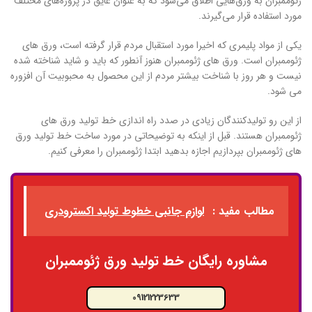
ژئوممبران به ورق‌هایی اطلاق می‌شود که به عنوان عایق در پروژه‌های مختلف
مورد استفاده قرار می‌گیرند.
یکی از مواد پلیمری که اخیرا مورد استقبال مردم قرار گرفته است، ورق های
ژئوممبران است. ورق های ژئوممبران هنوز آنطور که باید و شاید شناخته شده
نیست و هر روز با شناخت بیشتر مردم از این محصول به محبوبیت آن افزوره
می شود.
از این رو تولیدکنندگان زیادی در صدد راه اندازی خط تولید ورق های
ژئوممبران هستند. قبل از اینکه به توضیحاتی در مورد ساخت خط تولید ورق
های ژئوممبران بپردازیم اجازه بدهید ابتدا ژئوممبران را معرفی کنیم.
مطالب مفید :
لوازم جانبی خطوط تولید اکسترودری
مشاوره رایگان خط تولید ورق ژئوممبران
09121223633